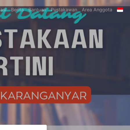
asi
Berita
Bantuan
Pustakawan
Area Anggota