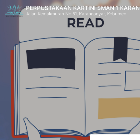
PERPUSTAKAAN KARTINI SMAN 1 KARA
Jalan Kemakmuran No.51, Karanganyar, Kebumen